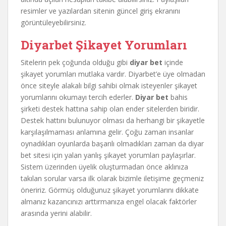
resimler ve yazılardan sitenin güncel giriş ekranını
görüntüleyebilirsiniz.
Diyarbet Şikayet Yorumları
Sitelerin pek çoğunda olduğu gibi
diyar bet
içinde
şikayet yorumları mutlaka vardır. Diyarbet’e üye olmadan
önce siteyle alakalı bilgi sahibi olmak isteyenler şikayet
yorumlarını okumayı tercih ederler.
Diyar bet
bahis
şirketi destek hattına sahip olan ender sitelerden biridir.
Destek hattını bulunuyor olması da herhangi bir şikayetle
karşılaşılmaması anlamına gelir. Çoğu zaman insanlar
oynadıkları oyunlarda başarılı olmadıkları zaman da diyar
bet sitesi için yalan yanlış şikayet yorumları paylaşırlar.
Sistem üzerinden üyelik oluşturmadan önce aklınıza
takılan sorular varsa ilk olarak bizimle iletişime geçmeniz
öneririz. Görmüş olduğunuz şikayet yorumlarını dikkate
almanız kazancınızı arttırmanıza engel olacak faktörler
arasında yerini alabilir.