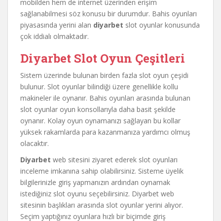
mobilden hem de internet üzerinden erişim
sağlanabilmesi söz konusu bir durumdur. Bahis oyunları
piyasasında yerini alan
diyarbet
slot oyunlar konusunda
çok iddialı olmaktadır.
Diyarbet Slot Oyun Çeşitleri
Sistem üzerinde bulunan birden fazla slot oyun çeşidi
bulunur. Slot oyunlar bilindiği üzere genellikle kollu
makineler ile oynanır. Bahis oyunları arasında bulunan
slot oyunlar oyun konsollarıyla daha basit şekilde
oynanır. Kolay oyun oynamanızı sağlayan bu kollar
yüksek rakamlarda para kazanmanıza yardımcı olmuş
olacaktır.
Diyarbet
web sitesini ziyaret ederek slot oyunları
inceleme imkanına sahip olabilirsiniz. Sisteme üyelik
bilgilerinizle giriş yapmanızın ardından oynamak
istediğiniz slot oyunu seçebilirsiniz. Diyarbet web
sitesinin başlıkları arasında slot oyunlar yerini alıyor.
Seçim yaptığınız oyunlara hızlı bir biçimde giriş