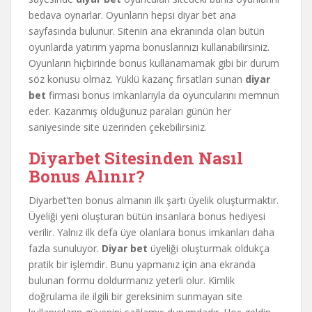
bedava oynarlar. Oyunların hepsi diyar bet ana
sayfasında bulunur. Sitenin ana ekranında olan bütün
oyunlarda yatırım yapma bonuslarınızı kullanabilirsiniz.
Oyunların hiçbirinde bonus kullanamamak gibi bir durum
söz konusu olmaz. Yüklü kazanç fırsatları sunan
diyar
bet
firması bonus imkanlarıyla da oyuncularını memnun
eder. Kazanmış olduğunuz paraları günün her
saniyesinde site üzerinden çekebilirsiniz.
Diyarbet Sitesinden Nasıl
Bonus Alınır?
Diyarbet’ten bonus almanın ilk şartı üyelik oluşturmaktır.
Üyeliği yeni oluşturan bütün insanlara bonus hediyesi
verilir. Yalnız ilk defa üye olanlara bonus imkanları daha
fazla sunuluyor.
Diyar bet
üyeliği oluşturmak oldukça
pratik bir işlemdir. Bunu yapmanız için ana ekranda
bulunan formu doldurmanız yeterli olur. Kimlik
doğrulama ile ilgili bir gereksinim sunmayan site