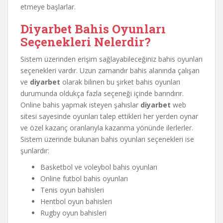
etmeye başlarlar.
Diyarbet Bahis Oyunları
Seçenekleri Nelerdir?
Sistem üzerinden erişim sağlayabileceğiniz bahis oyunları
seçenekleri vardır. Uzun zamandır bahis alanında çalışan
ve
diyarbet
olarak bilinen bu şirket bahis oyunları
durumunda oldukça fazla seçeneği içinde barındırır.
Online bahis yapmak isteyen şahıslar
diyarbet
web
sitesi sayesinde oyunları talep ettikleri her yerden oynar
ve özel kazanç oranlarıyla kazanma yönünde ilerlerler.
Sistem üzerinde bulunan bahis oyunları seçenekleri ise
şunlardır:
Basketbol ve voleybol bahis oyunları
Online futbol bahis oyunları
Tenis oyun bahisleri
Hentbol oyun bahisleri
Rugby oyun bahisleri