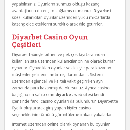
yapabilirsiniz. Oyunların sunmuş olduğu kazanç
avantajlarına da erişim sağlamış olursunuz.
Diyarbet
sitesi kullanıcıları oyunlar üzerinden yüklü miktarlarda
kazanç elde ettiklerini sürekli olarak dile getirirler.
Diyarbet Casino Oyun
Çeşitleri
Diyarbet tabiriyle bilinen ve pek çok kişi tarafından
kullanılan site üzerinden kullanıcılar online olarak kumar
oynarlar. Oynadıkları oyunlar vesilesiyle para kazanan
müşteriler gelirlerini arttırmış durumdadır. Sistem
üzerinden eğlenceli ve kaliteli vakit geçirirken aynı
zamanda para kazanmış da olursunuz. Ayrıca casino
başlığına da sahip olan
diyarbet
web sitesi kendi
içerisinde farklı casino oyunları da bulundurur. Diyarbet’te
üyelik oluşturarak giriş yapan kişiler casino
seçeneklerinin tümünü görüntüleme imkanı yakalarlar.
İnternet üzerinden online olarak oynanan bu oyunlar