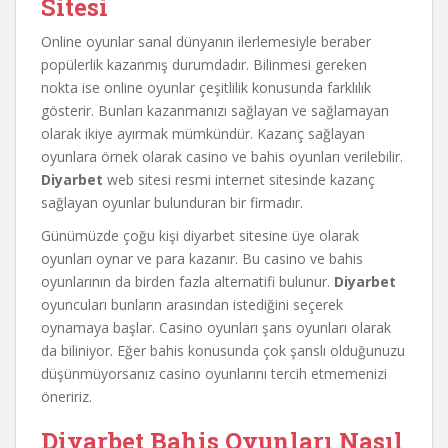
Sitesi
Online oyunlar sanal dünyanın ilerlemesiyle beraber
popülerlik kazanmış durumdadır. Bilinmesi gereken
nokta ise online oyunlar çeşitlilik konusunda farklılık
gösterir. Bunları kazanmanızı sağlayan ve sağlamayan
olarak ikiye ayırmak mümkündür. Kazanç sağlayan
oyunlara örnek olarak casino ve bahis oyunları verilebilir.
Diyarbet
web sitesi resmi internet sitesinde kazanç
sağlayan oyunlar bulunduran bir firmadır.
Günümüzde çoğu kişi diyarbet sitesine üye olarak
oyunları oynar ve para kazanır. Bu casino ve bahis
oyunlarının da birden fazla alternatifi bulunur.
Diyarbet
oyuncuları bunların arasından istediğini seçerek
oynamaya başlar. Casino oyunları şans oyunları olarak
da biliniyor. Eğer bahis konusunda çok şanslı olduğunuzu
düşünmüyorsanız casino oyunlarını tercih etmemenizi
öneririz.
Diyarbet Bahis Oyunları Nasıl