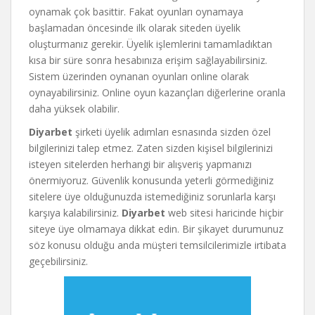
oynamak çok basittir. Fakat oyunları oynamaya
başlamadan öncesinde ilk olarak siteden üyelik
oluşturmanız gerekir. Üyelik işlemlerini tamamladıktan
kısa bir süre sonra hesabınıza erişim sağlayabilirsiniz.
Sistem üzerinden oynanan oyunları online olarak
oynayabilirsiniz. Online oyun kazançları diğerlerine oranla
daha yüksek olabilir.
Diyarbet
şirketi üyelik adımları esnasında sizden özel
bilgilerinizi talep etmez. Zaten sizden kişisel bilgilerinizi
isteyen sitelerden herhangi bir alışveriş yapmanızı
önermiyoruz. Güvenlik konusunda yeterli görmediğiniz
sitelere üye olduğunuzda istemediğiniz sorunlarla karşı
karşıya kalabilirsiniz.
Diyarbet
web sitesi haricinde hiçbir
siteye üye olmamaya dikkat edin. Bir şikayet durumunuz
söz konusu olduğu anda müşteri temsilcilerimizle irtibata
geçebilirsiniz.