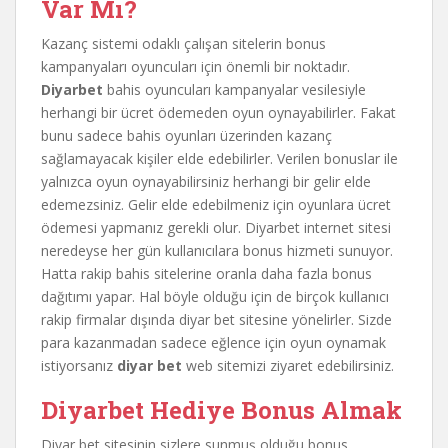
Var Mı?
Kazanç sistemi odaklı çalışan sitelerin bonus
kampanyaları oyuncuları için önemli bir noktadır.
Diyarbet
bahis oyuncuları kampanyalar vesilesiyle
herhangi bir ücret ödemeden oyun oynayabilirler. Fakat
bunu sadece bahis oyunları üzerinden kazanç
sağlamayacak kişiler elde edebilirler. Verilen bonuslar ile
yalnızca oyun oynayabilirsiniz herhangi bir gelir elde
edemezsiniz. Gelir elde edebilmeniz için oyunlara ücret
ödemesi yapmanız gerekli olur. Diyarbet internet sitesi
neredeyse her gün kullanıcılara bonus hizmeti sunuyor.
Hatta rakip bahis sitelerine oranla daha fazla bonus
dağıtımı yapar. Hal böyle olduğu için de birçok kullanıcı
rakip firmalar dışında diyar bet sitesine yönelirler. Sizde
para kazanmadan sadece eğlence için oyun oynamak
istiyorsanız
diyar bet
web sitemizi ziyaret edebilirsiniz.
Diyarbet Hediye Bonus Almak
Diyar bet sitesinin sizlere sunmuş olduğu bonus