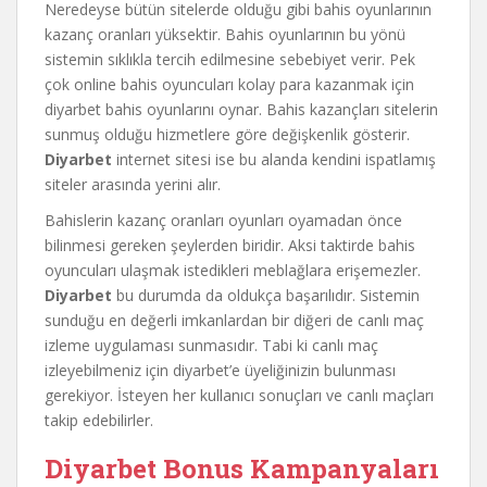
Neredeyse bütün sitelerde olduğu gibi bahis oyunlarının
kazanç oranları yüksektir. Bahis oyunlarının bu yönü
sistemin sıklıkla tercih edilmesine sebebiyet verir. Pek
çok online bahis oyuncuları kolay para kazanmak için
diyarbet bahis oyunlarını oynar. Bahis kazançları sitelerin
sunmuş olduğu hizmetlere göre değişkenlik gösterir.
Diyarbet
internet sitesi ise bu alanda kendini ispatlamış
siteler arasında yerini alır.
Bahislerin kazanç oranları oyunları oyamadan önce
bilinmesi gereken şeylerden biridir. Aksi taktirde bahis
oyuncuları ulaşmak istedikleri meblağlara erişemezler.
Diyarbet
bu durumda da oldukça başarılıdır. Sistemin
sunduğu en değerli imkanlardan bir diğeri de canlı maç
izleme uygulaması sunmasıdır. Tabi ki canlı maç
izleyebilmeniz için diyarbet’e üyeliğinizin bulunması
gerekiyor. İsteyen her kullanıcı sonuçları ve canlı maçları
takip edebilirler.
Diyarbet Bonus Kampanyaları