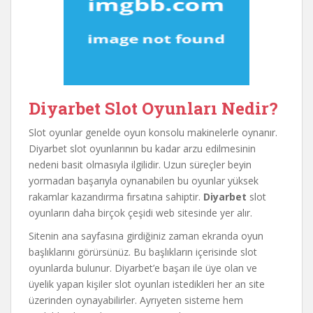
Diyarbet Slot Oyunları Nedir?
Slot oyunlar genelde oyun konsolu makinelerle oynanır.
Diyarbet slot oyunlarının bu kadar arzu edilmesinin
nedeni basit olmasıyla ilgilidir. Uzun süreçler beyin
yormadan başarıyla oynanabilen bu oyunlar yüksek
rakamlar kazandırma fırsatına sahiptir.
Diyarbet
slot
oyunların daha birçok çeşidi web sitesinde yer alır.
Sitenin ana sayfasına girdiğiniz zaman ekranda oyun
başlıklarını görürsünüz. Bu başlıkların içerisinde slot
oyunlarda bulunur. Diyarbet’e başarı ile üye olan ve
üyelik yapan kişiler slot oyunları istedikleri her an site
üzerinden oynayabilirler. Ayrıyeten sisteme hem