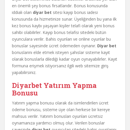
en önemli şey bonus fırsatlarıdır. Bonus konusunda
iddialı olan
diyar
bet
sitesi kayıp bonus iadesi
konusunda da hizmetinize sunar. Üyeliğinden bu yana ilk
kez bonus kaybı yaşayan kişiler telafi olarak yeni bonus
sahibi olabilirler. Kayıp bonus telafisi sitedeki bütün
oyunculara verilir. Bahis oyunları ve online oyunlar bu
bonuslar sayesinde ücret ödemeden oynanır.
Diyar bet
bonuslarını elde etmek isteyen şahıslar sisteme kayıt
olarak bonuslarla dilediği kadar oyun oynayabilirler. Kayıt
formuna erişmek istiyorsanız ilgili web sitemize giriş
yapabilirsiniz.
Diyarbet Yatırım Yapma
Bonusu
Yatırım yapma bonusu olarak da isimlendirilen ücret
ödeme bonusu, sisteme üye olan herkese bir kereye
mahsus verilir. Yatırım bonusları oyunları ücretsiz
oynamanıza yardımcı olmuş olur. Verilen bonuslar
sayesinde
diyar bet
oyuncuları sitedeki bahis oyunlarını