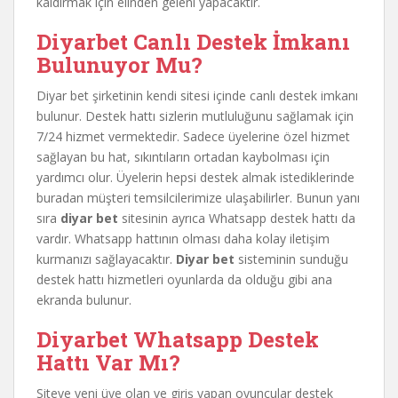
kaldırmak için elinden geleni yapacaktır.
Diyarbet Canlı Destek İmkanı
Bulunuyor Mu?
Diyar bet şirketinin kendi sitesi içinde canlı destek imkanı
bulunur. Destek hattı sizlerin mutluluğunu sağlamak için
7/24 hizmet vermektedir. Sadece üyelerine özel hizmet
sağlayan bu hat, sıkıntıların ortadan kaybolması için
yardımcı olur. Üyelerin hepsi destek almak istediklerinde
buradan müşteri temsilcilerimize ulaşabilirler. Bunun yanı
sıra
diyar bet
sitesinin ayrıca Whatsapp destek hattı da
vardır. Whatsapp hattının olması daha kolay iletişim
kurmanızı sağlayacaktır.
Diyar bet
sisteminin sunduğu
destek hattı hizmetleri oyunlarda da olduğu gibi ana
ekranda bulunur.
Diyarbet Whatsapp Destek
Hattı Var Mı?
Siteye yeni üye olan ve giriş yapan oyuncular destek