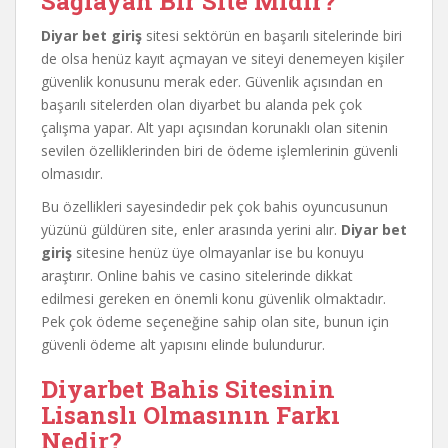
Sağlayan Bir Site Midir?
Diyar bet giriş
sitesi sektörün en başarılı sitelerinde biri
de olsa henüz kayıt açmayan ve siteyi denemeyen kişiler
güvenlik konusunu merak eder. Güvenlik açısından en
başarılı sitelerden olan diyarbet bu alanda pek çok
çalışma yapar. Alt yapı açısından korunaklı olan sitenin
sevilen özelliklerinden biri de ödeme işlemlerinin güvenli
olmasıdır.
Bu özellikleri sayesindedir pek çok bahis oyuncusunun
yüzünü güldüren site, enler arasında yerini alır.
Diyar bet
giriş
sitesine henüz üye olmayanlar ise bu konuyu
araştırır. Online bahis ve casino sitelerinde dikkat
edilmesi gereken en önemli konu güvenlik olmaktadır.
Pek çok ödeme seçeneğine sahip olan site, bunun için
güvenli ödeme alt yapısını elinde bulundurur.
Diyarbet Bahis Sitesinin
Lisanslı Olmasının Farkı
Nedir?