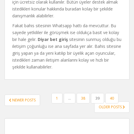
için ücretsiz olarak kullanılır. Bütün üyeler destek almak
istedikleri konular hakkında buradan kolay bir şekilde
danışmanlık alabilirler.
Fakat bahis sitesinin Whatsapp hattı da mevcuttur. Bu
sayede yetkililer ile görüşmek ise oldukça basit ve kolay
bir hale gelir.
Diyar bet
giriş
sitesinin sunmuş olduğu bu
iletişim çoğunluğu ise ana sayfada yer alır. Bahis sitesine
giriş yapan ya da yeni katılıp bir üyelik açan oyuncular,
istedikleri zaman iletişim alanlarını kolay ve hızlı bir
şekilde kullanabilirler.
YAZI
1
…
38
39
40
NEWER POSTS
SAYFALAMASI
OLDER POSTS