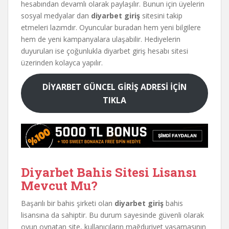
hesabından devamlı olarak paylaşılır. Bunun için üyelerin
sosyal medyalar dan
diyarbet giriş
sitesini takip
etmeleri lazımdır. Oyuncular buradan hem yeni bilgilere
hem de yeni kampanyalara ulaşabilir. Hediyelerin
duyuruları ise çoğunlukla diyarbet giriş hesabı sitesi
üzerinden kolayca yapılır.
DİYARBET GÜNCEL GİRİŞ ADRESİ İÇİN
TIKLA
Diyarbet
Bahis Sitesi Lisansı
Mevcut Mu?
​​​​​​Başarılı bir bahis şirketi olan
diyarbet giriş
bahis
lisansına da sahiptir. Bu durum sayesinde güvenli olarak
oyun oynatan site, kullanıcıların mağduriyet yaşamasının