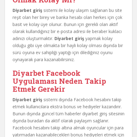
Diyarbet giriş
sistemi ile kolay ulaşım sağlanan bu site
reşit olan her birey ve banka hesabı olan herkes için çok
basit ve kolay üye olunur. Bunun için gerekli olan aktif
olarak kullandığınız bir e-posta adresi ile beraber kuklacı
adınızı oluşturmaktır.
Diyarbet giriş
yapmak kolay
olduğu gibi üye olmakta bir hayli kolay olması dışında bir
sürü oyuna ev sahipliği yaptığı için dilediğiniz oyunu
oynayarak para kazanabilirsiniz.
Diyarbet
Facebook
Uygulaması Neden Takip
Etmek Gerekir
Diyarbet giriş
sistemi dışında Facebook hesabını takip
etmek kullanıcılara ekstra bonus ve hediyeler kazandırır.
Bunun dışında güncel tüm haberler diyarbet giriş sitesinin
dışında buradan da aktif olarak paylaşım sağlanır.
Facebook hesabını takip altına almak oyuncular için para
yatırmadan kazanabilecekleri bonus hediyeleri etmek için