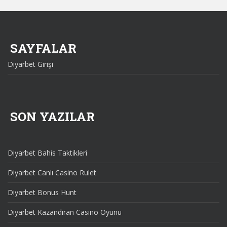
SAYFALAR
Diyarbet Girişi
SON YAZILAR
Diyarbet Bahis Taktikleri
Diyarbet Canlı Casino Rulet
Diyarbet Bonus Hunt
Diyarbet Kazandıran Casino Oyunu