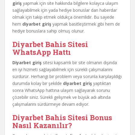
giriş
yapmak için site hakkında bilgilere kolayca ulaşım
sağlayabilmek için yada hediye bonuslar dan haberdar
olmak için takip etmek oldukça önemlidir. Bu sayede
hem
diyarbet giriş
yapmak basitleştirmek gibi hem de
hediye bonuslara sahip olmuş olunur.
Diyarbet Bahis Sitesi
WhatsApp Hattı
Diyarbet giriş
sitesi kapsamlı bir site olmanın dışında
en iyi hizmeti sağlayabilmek için sürekli çalışmalarını
sürdürür. Herhangi bir problem veya sorunla karşılaşıldığı
durumda kolay bir şekilde
diyarbet
giriş
yaptıktan
sonra WhatsApp hattına ulaşım sağlayarak sorunu
çözebilir siniz. Sürekli gelişmek ve büyük adı altında
çalışmalarını sürdürmeye devam ediyor.
Diyarbet
Bahis Sitesi Bonus
Nasıl Kazanılır?