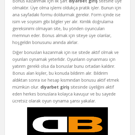
Bonus kazanmak için ilk şart
diyarbet giriş
sitesine üye
olmaktır. Üye olma işlemi oldukça pratik işler. Bunun için
ana sayfadaki formu doldurmak gerekir. Form içinde ise
isim ve soyisim gibi bilgiler yer alır. Kimlik doğrulama
gereksinimi olmayan site, bu yönden oyuncuları
memnun eder. Bonus almak için siteye üye olanlar,
hoşgeldin bonusunu anında alırlar.
Diğer bonusları kazanmak için ise sitede aktif olmak ve
oyunları oynamak yeterlidir. Oyunların oynanması için
yatırım gerekli olsa da bonuslar bunu ortadan kaldırır.
Bonus alan kişiler, bu konuda bildirim alır. Bildirim
aldıktan sonra ise hesap kısmından bonusu aktif etmek
mümkün olur.
diyarbet giriş
sitesinde üyeliğini aktif
eden herkes bonuslara kolayca kavuşur ve bu sayede
ücretsiz olarak oyun oynama şansı yakalar.