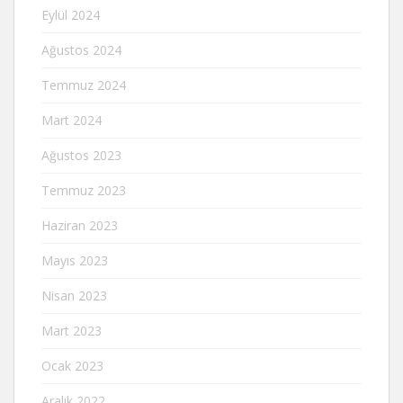
Eylül 2024
Ağustos 2024
Temmuz 2024
Mart 2024
Ağustos 2023
Temmuz 2023
Haziran 2023
Mayıs 2023
Nisan 2023
Mart 2023
Ocak 2023
Aralık 2022