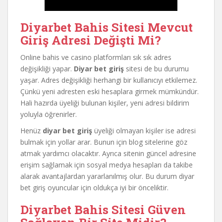
Diyarbet Bahis Sitesi Mevcut
Giriş Adresi Değişti Mi?
Online bahis ve casino platformları sık sık adres
değişikliği yapar.
Diyar bet giriş
sitesi de bu durumu
yaşar. Adres değişikliği herhangi bir kullanıcıyı etkilemez.
Çünkü yeni adresten eski hesaplara girmek mümkündür.
Hali hazırda üyeliği bulunan kişiler, yeni adresi bildirim
yoluyla öğrenirler.
Henüz
diyar bet giriş
üyeliği olmayan kişiler ise adresi
bulmak için yollar arar. Bunun için blog sitelerine göz
atmak yardımcı olacaktır. Ayrıca sitenin güncel adresine
erişim sağlamak için sosyal medya hesapları da takibe
alarak avantajlardan yararlanılmış olur. Bu durum diyar
bet giriş oyuncular için oldukça iyi bir önceliktir.
Diyarbet Bahis Sitesi Güven