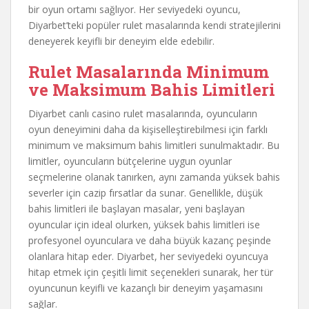
bir oyun ortamı sağlıyor. Her seviyedeki oyuncu,
Diyarbet’teki popüler rulet masalarında kendi stratejilerini
deneyerek keyifli bir deneyim elde edebilir.
Rulet Masalarında Minimum
ve Maksimum Bahis Limitleri
Diyarbet canlı casino rulet masalarında, oyuncuların
oyun deneyimini daha da kişiselleştirebilmesi için farklı
minimum ve maksimum bahis limitleri sunulmaktadır. Bu
limitler, oyuncuların bütçelerine uygun oyunlar
seçmelerine olanak tanırken, aynı zamanda yüksek bahis
severler için cazip fırsatlar da sunar. Genellikle, düşük
bahis limitleri ile başlayan masalar, yeni başlayan
oyuncular için ideal olurken, yüksek bahis limitleri ise
profesyonel oyunculara ve daha büyük kazanç peşinde
olanlara hitap eder. Diyarbet, her seviyedeki oyuncuya
hitap etmek için çeşitli limit seçenekleri sunarak, her tür
oyuncunun keyifli ve kazançlı bir deneyim yaşamasını
sağlar.