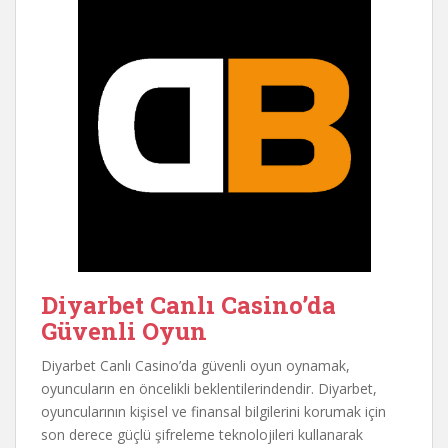
Diyarbet Canlı Casino’da
Güvenli Oyun
Diyarbet Canlı Casino’da güvenli oyun oynamak,
oyuncuların en öncelikli beklentilerindendir. Diyarbet,
oyuncularının kişisel ve finansal bilgilerini korumak için
son derece güçlü şifreleme teknolojileri kullanarak