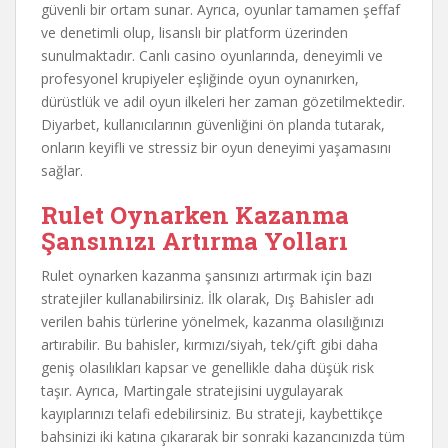
güvenli bir ortam sunar. Ayrıca, oyunlar tamamen şeffaf
ve denetimli olup, lisanslı bir platform üzerinden
sunulmaktadır. Canlı casino oyunlarında, deneyimli ve
profesyonel krupiyeler eşliğinde oyun oynanırken,
dürüstlük ve adil oyun ilkeleri her zaman gözetilmektedir.
Diyarbet, kullanıcılarının güvenliğini ön planda tutarak,
onların keyifli ve stressiz bir oyun deneyimi yaşamasını
sağlar.
Rulet Oynarken Kazanma
Şansınızı Artırma Yolları
Rulet oynarken kazanma şansınızı artırmak için bazı
stratejiler kullanabilirsiniz. İlk olarak, Dış Bahisler adı
verilen bahis türlerine yönelmek, kazanma olasılığınızı
artırabilir. Bu bahisler, kırmızı/siyah, tek/çift gibi daha
geniş olasılıkları kapsar ve genellikle daha düşük risk
taşır. Ayrıca, Martingale stratejisini uygulayarak
kayıplarınızı telafi edebilirsiniz. Bu strateji, kaybettikçe
bahsinizi iki katına çıkararak bir sonraki kazancınızda tüm