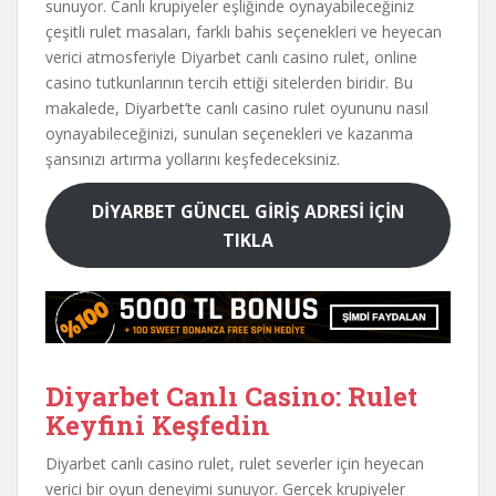
sunuyor. Canlı krupiyeler eşliğinde oynayabileceğiniz
çeşitli rulet masaları, farklı bahis seçenekleri ve heyecan
verici atmosferiyle Diyarbet canlı casino rulet, online
casino tutkunlarının tercih ettiği sitelerden biridir. Bu
makalede, Diyarbet’te canlı casino rulet oyununu nasıl
oynayabileceğinizi, sunulan seçenekleri ve kazanma
şansınızı artırma yollarını keşfedeceksiniz.
DİYARBET GÜNCEL GİRİŞ ADRESİ İÇİN
TIKLA
Diyarbet Canlı Casino: Rulet
Keyfini Keşfedin
Diyarbet canlı casino rulet, rulet severler için heyecan
verici bir oyun deneyimi sunuyor. Gerçek krupiyeler