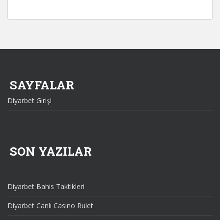
SAYFALAR
Diyarbet Girişi
SON YAZILAR
Diyarbet Bahis Taktikleri
Diyarbet Canlı Casino Rulet