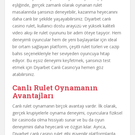
eşliğinde, gerçek zamanlı olarak oynanan rulet
masalarında şansınızı deneyebilir, kazanma heyecanını
daha canlı bir şekilde yaşayabilirsiniz. Diyarbet canlı
casino rulet, kullanıcı dostu arayüzü ve yüksek kaliteli
video akışı ile rulet oyununu bir adım öteye taşıyor. Hem
deneyimli oyuncular hem de yeni başlayanlar için ideal
bir ortam sağlayan platform, çeşitli rulet türleri ve cazip
bahis seçenekleriyle her seviyeden oyuncuya hitap
ediyor. Bu eşsiz deneyimi keşfetmek, şansınızı test
etmek için Diyarbet Canlı Casino’ya hemen göz
atabilirsiniz.
Canlı Rulet Oynamanın
Avantajları
Canlı rulet oynamanın birçok avantajı vardır. İlk olarak,
gerçek krupiyelerle oynama deneyimi, oyunculara fiziksel
bir casinoda olma hissiyatı sunar ve bu da oyun
deneyimini daha heyecanlı ve özgün kılar. Ayrıca,
Diyarbet canlı casino rulet gibi güvenilir platformlarda