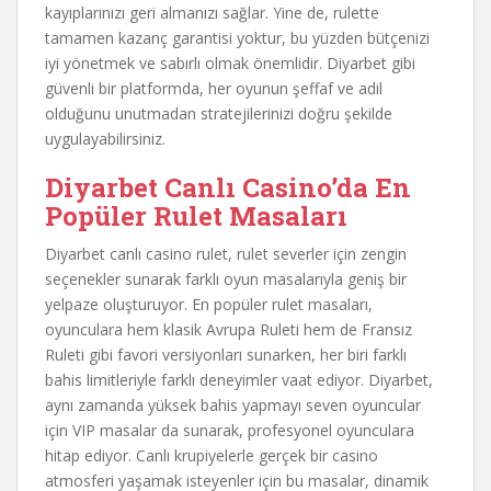
kayıplarınızı geri almanızı sağlar. Yine de, rulette
tamamen kazanç garantisi yoktur, bu yüzden bütçenizi
iyi yönetmek ve sabırlı olmak önemlidir. Diyarbet gibi
güvenli bir platformda, her oyunun şeffaf ve adil
olduğunu unutmadan stratejilerinizi doğru şekilde
uygulayabilirsiniz.
Diyarbet Canlı Casino’da En
Popüler Rulet Masaları
Diyarbet canlı casino rulet, rulet severler için zengin
seçenekler sunarak farklı oyun masalarıyla geniş bir
yelpaze oluşturuyor. En popüler rulet masaları,
oyunculara hem klasik Avrupa Ruleti hem de Fransız
Ruleti gibi favori versiyonları sunarken, her biri farklı
bahis limitleriyle farklı deneyimler vaat ediyor. Diyarbet,
aynı zamanda yüksek bahis yapmayı seven oyuncular
için VIP masalar da sunarak, profesyonel oyunculara
hitap ediyor. Canlı krupiyelerle gerçek bir casino
atmosferi yaşamak isteyenler için bu masalar, dinamik